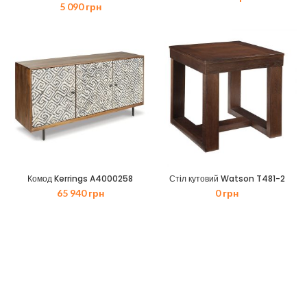
5 090
грн
Комод Kerrings A4000258
Стiл кутовий Watson T481-2
65 940
грн
0
грн