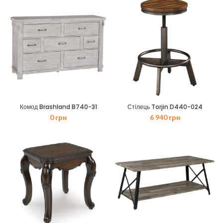
Комод Brashland B740-31
Стілець Torjin D440-024
0
грн
6 940
грн