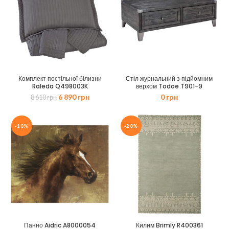
Комплект постільної білизни
Стiл журнальний з пiдйомним
Raleda Q498003K
верхом Todoe T901-9
Оригінальна
Поточна
6 890
грн
0
грн
8 610
грн
ціна:
ціна:
8
6
610 грн.
890 грн.
-10%
-20%
Панно Aidric A8000054
Килим Brimly R400361