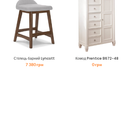
640 грн.
710 грн.
Стiлець барний Lyncott
Комод Prentice B672-48
7 380
грн
0
грн