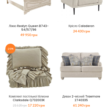
Лiжко Realyn Queen B743-
Крiсло Caladeron
54/57/96
24 430
грн
49 950
грн
-20%
Комплект постільної білизни
Диван 2-місний Traemore
Clarksdale Q732003K
2740335
Оригінальна
Поточна
17 220
грн
61 240
грн
21 520
грн
ціна:
ціна: