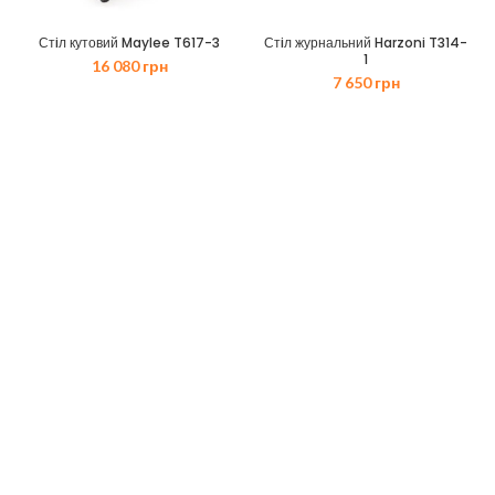
Стiл кутовий Maylee T617-3
Стiл журнальний Harzoni T314-
1
16 080
грн
7 650
грн